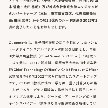
ンチャーズ株式会社（本社：東京都新宿区、共同代表: 山
本 哲也・太田 裕朗）及び株式会社東京大学エッジキャピ
タルパートナーズ（本社：東京都文京区、代表取締役社
長: 郷治 友孝）からの約2.5億円のシード調達を2023年2
月に完了したことをお知らせします。
Quanmaticは、量子関連技術の活用を目的としたコンピ
ュータサイエンスアルゴリズムの開発を目的とし、早稲
田大学戸川望教授（Chief Scientific Officer）の研究シ
ーズを元に、CEO古賀純隆、慶應義塾大学の田中宗准教
授(Chief Technology Officer)とChief Product Officer
武笠陽介の4名で2022年10月に設立したスタートアップ
です。CSO戸川教授は情報工学分野、量子計算分野の第
一人者であり、グラフ理論等の数学的手法を活用したア
ルゴリズム構築により、ゲート式・アニーリング式・量
子インスパイアード式を含む量子関連技術を駆使してビ