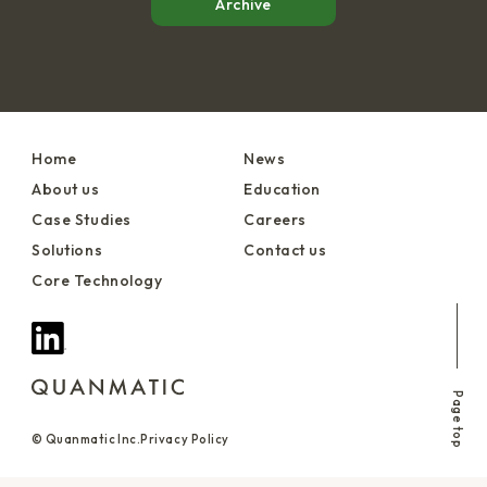
Archive
Home
News
About us
Education
Case Studies
Careers
Solutions
Contact us
Core Technology
Page top
© Quanmatic Inc.
Privacy Policy