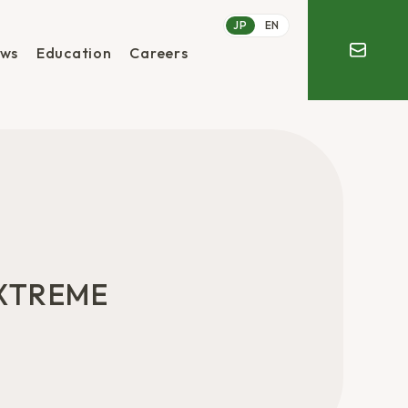
JP
EN
ws
Education
Careers
TREME