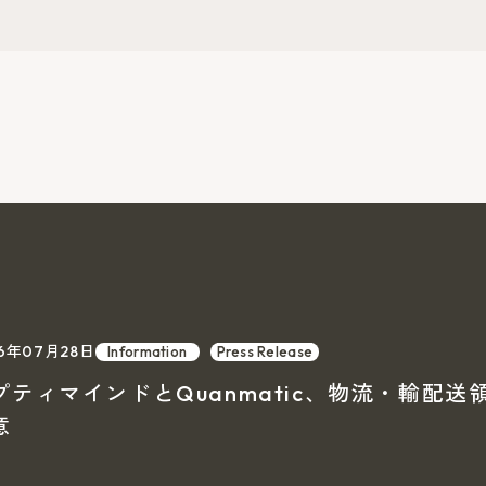
26年07月28日
Information
Press Release
プティマインドとQuanmatic、物流・輸配
意