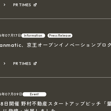
細
PR TIMES
6年07月17日
Information
Press Release
uanmatic、京王オープンイノベーションプロ
細
PR TIMES
26年07月09日
Event
月8日開催 野村不動産スタートアップピッチ「