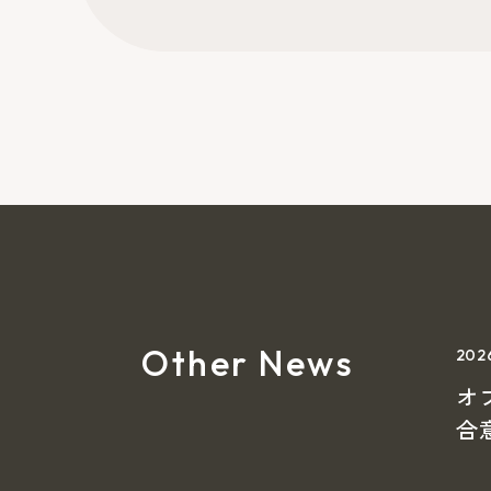
Other News
20
オ
合