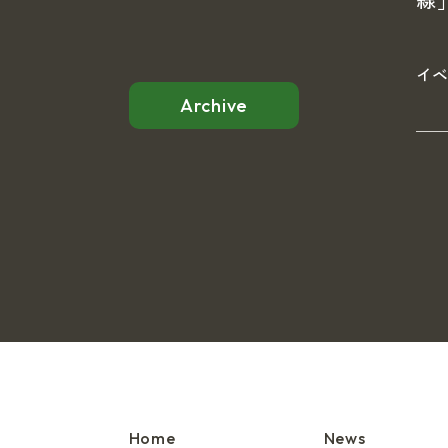
線
イ
Archive
Home
News