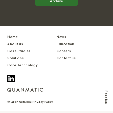
Archive
Home
News
About us
Education
Case Studies
Careers
Solutions
Contact us
Core Technology
Page top
© Quanmatic Inc.
Privacy Policy