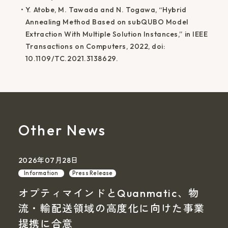
Y. Atobe, M. Tawada and N. Togawa, “Hybrid
Annealing Method Based on subQUBO Model
Extraction With Multiple Solution Instances,” in IEEE
Transactions on Computers, 2022, doi:
10.1109/TC.2021.3138629.
Other News
2026年07月28日
Information
Press Release
オプティマインドとQuanmatic、物
流・輸配送領域の高度化に向けた事業
提携に合意