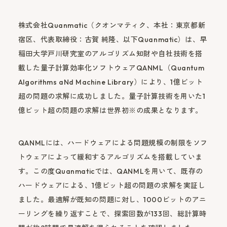
株式会社Quanmatic（クオンマティク、本社：東京都新
宿区、代表取締役：古賀 純隆、以下Quanmatic）は、早
稲田大学戸川研究室のアルゴリズム知財や自社技術を搭
載した量子計算効率化ソフトウェアQANML（Quantum
Algorithms aNd Machine Library）により、1億ビット
超の問題の求解に成功しました。量子計算技術を用いた1
億ビット超の問題の求解は世界初※の成果となります。
QANMLには、ハードウェアによる問題規模の制限をソフ
トウェアによって緩和するアルゴリズムを搭載していま
す。この度Quanmaticでは、QANMLを用いて、既存の
ハードウェアによる、1億ビット超の問題の求解を実証し
ました。最適解が既知の問題に対し、1000ビットのアニ
ーリングを繰り返すことで、探索回数が133回、総計算時