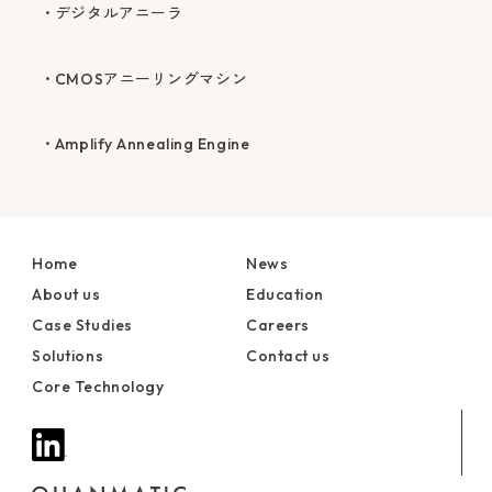
デジタルアニーラ
CMOSアニーリングマシン
Amplify Annealing Engine
Home
News
About us
Education
Case Studies
Careers
Solutions
Contact us
Core Technology